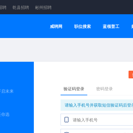
招聘
乾县招聘
彬州招聘
咸聘网
职位搜索
蓝领普工
开启未来
任你选