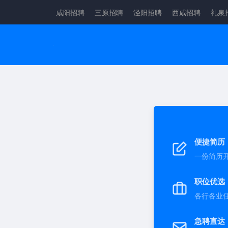
咸阳招聘
三原招聘
泾阳招聘
西咸招聘
礼泉
便捷简历
一份简历
职位优选
各行各业
急聘直达