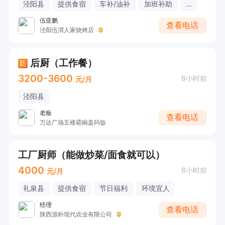
泾阳县
提供食宿
车补/油补
加班补助
...
伍亚鹏
查看电话
泾阳伍渭人家烧烤店
后厨（工作餐）
新
3200-3600
8小时前
元/月
泾阳县
老板
查看电话
万达广场五楼霸碗盖码饭
工厂厨师（能做炒菜/面食就可以）
4000
8小时前
元/月
礼泉县
提供食宿
节日福利
环境宜人
经理
查看电话
陕西源朴现代农业有限公司