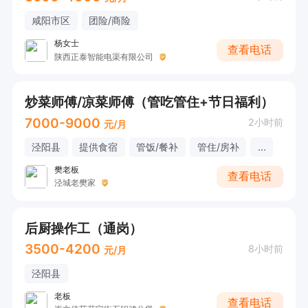
咸阳市区
团险/商险
杨女士
查看电话
陕西正泰智能电渠有限公司
炒菜师傅/凉菜师傅（管吃管住+节日福利）
7000-9000
2小时前
元/月
泾阳县
提供食宿
管饭/餐补
管住/房补
...
樊老板
查看电话
泾城老樊家
后厨操作工（通岗）
3500-4200
8小时前
元/月
泾阳县
老板
查看电话