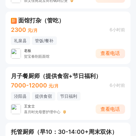
崇文佳苑花宝街石锅鸡公煲
面馆打杂（管吃）
新
2300
6小时前
元/月
礼泉县
管饭/餐补
老板
查看电话
贺宝春削筋面馆
月子餐厨师（提供食宿+节日福利）
7000-12000
6小时前
元/月
泾阳县
提供食宿
节日福利
王女士
查看电话
喜月时光母婴护理中心
托管厨师（早10：30-14:00+周末双休）