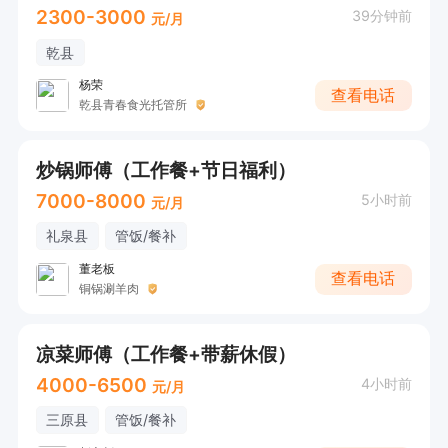
2300-3000
39分钟前
元/月
乾县
杨荣
查看电话
乾县青春食光托管所
炒锅师傅（工作餐+节日福利）
7000-8000
5小时前
元/月
礼泉县
管饭/餐补
董老板
查看电话
铜锅涮羊肉
凉菜师傅（工作餐+带薪休假）
4000-6500
4小时前
元/月
三原县
管饭/餐补