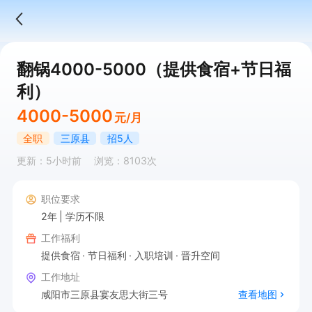
翻锅4000-5000（提供食宿+节日福
利）
4000-5000
元/月
全职
三原县
招5人
更新：5小时前
浏览：8103次
职位要求
2年
学历不限
工作福利
提供食宿
节日福利
入职培训
晋升空间
工作地址
咸阳市三原县宴友思大街三号
查看地图