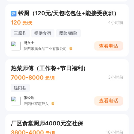
帮厨（120元/天包吃包住+能接受夜班）
兼
120
4小时前
元/天
三原县
提供食宿
团险/商险
冯女士
查看电话
陕西米旗食品工业有限公司
热菜师傅（工作餐+节日福利）
7000-8000
3小时前
元/月
泾阳县
张经理
查看电话
泾阳杜家葫芦头
厂区食堂厨师4000元交社保
3600-4000
10小时前
元/月