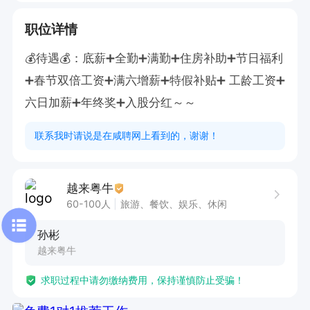
职位详情
💰待遇💰：底薪➕全勤➕满勤➕住房补助➕节日福利
➕春节双倍工资➕满六增薪➕特假补贴➕ 工龄工资➕
六日加薪➕年终奖➕入股分红～～
联系我时请说是在咸聘网上看到的，谢谢！
越来粤牛
60-100人
旅游、餐饮、娱乐、休闲
孙彬
越来粤牛
求职过程中请勿缴纳费用，保持谨慎防止受骗！