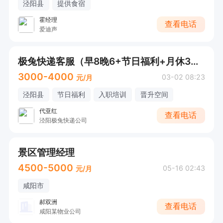
泾阳县
提供食宿
动，能独立对接客户推进成交

霍经理
查看电话
可适度承受工作压力，有团队意识，敢于挑战业绩
爱迪声
目标

有人力资源、HR、销售类相关从业经历优先录用

极兔快递客服（早8晚6+节日福利+月休3天）
应聘须知

3000-4000
03-02 08:23
元/月
有意向投递简历，或直接致电 / 添加微信：13299
泾阳县
节日福利
入职培训
晋升空间
008899（手机号同微信）预约面试

代亚红
查看电话
泾阳极兔快递公司
谢绝不愿主动思考、心态浮躁、排斥销售性质、眼
景区管理经理
高手低稳定性差的求职者，非诚勿扰
4500-5000
05-16 02:43
元/月
咸阳市
郝双洲
查看电话
咸阳某物业公司