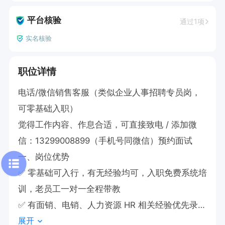
平台核验
通过1项
实名核验
职位详情
电话/微信销售客服（类似企业人事招聘专员岗，
可零基础入职）

觉得工作内容、作息合适，可直接致电 / 添加微
信：13299008899（手机号同微信）预约面试

一、岗位优势

✅ 零基础可入行，有无经验均可，入职免费系统培
训，老员工一对一全程带教

✅ 有面销、电销、人力资源 HR 相关经验优先录用

展开
✅ 收入没有上线，越做越吃香，长期稳定增收
