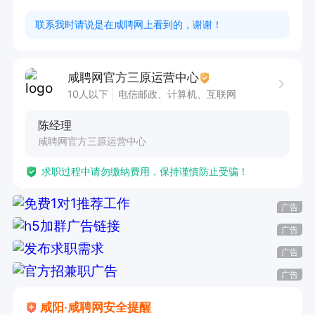
二、薪资详情

联系我时请说是在咸聘网上看到的，谢谢！
薪资结构：无责底薪 2700-3000 元 + 10%-20%
 高额业绩提成 + 专项绩效奖励 + 年终奖 + 节日福
咸聘网官方三原运营中心
利

10人以下
电信邮政、计算机、互联网
入职前3个月综合月薪 4000 元左右

陈经理
入职满一年综合月薪可达 8000 元左右

咸聘网官方三原运营中心
整体薪资区间：3500-15000 元 / 月

求职过程中请勿缴纳费用，保持谨慎防止受骗！
三、作息休假

上班时间：08:10-12:00，13:30-17:40，每日标
广告
准 8 小时工作制，日常不加班，仅偶尔召开简短
广告
晚间例会

广告
休假模式：大小周轮休，月 6 天假；享有法定节
广告
假日正常休假

咸阳·咸聘网安全提醒
额外福利：年终奖金、节日礼品福利齐全
