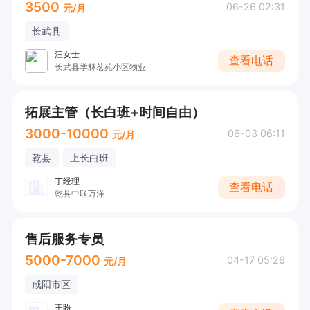
3500
06-26 02:31
元/月
长武县
汪女士
查看电话
长武县学林茗苑小区物业
拓展主管（长白班+时间自由）
3000-10000
06-03 06:11
元/月
乾县
上长白班
丁经理
查看电话
乾县中联万洋
售后服务专员
5000-7000
04-17 05:26
元/月
咸阳市区
王盼