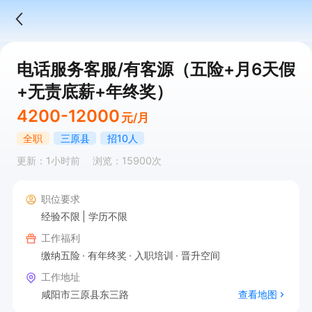
电话服务客服/有客源（五险+月6天假
+无责底薪+年终奖）
4200-12000
元/月
全职
三原县
招10人
更新：1小时前
浏览：15900次
职位要求
经验不限
学历不限
工作福利
缴纳五险
有年终奖
入职培训
晋升空间
工作地址
咸阳市三原县东三路
查看地图