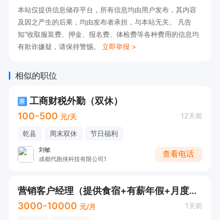
本站仅提供信息储存平台，所有信息均由用户发布，其内容
四、工作内容

及因之产生的后果，均由发布者承担，与本站无关。 凡告
挖掘咸阳本地有招聘需求的企业客户，通过电话、
知“收取服装费、押金、报名费、体检费等各种费用的信息均
微信推广招聘合作业务，定位企业共享人事角色，
有欺诈嫌疑，请保持警惕。
立即举报 >
为企业解决招人难题，收取对应合作服务费

沟通摸排企业招聘痛点与用人需求，跟进洽谈，促
相似的职位
成商务合作签约

工商财税外勤（双休）
兼
统筹内部资源落地合作，做好客户服务，提升客户
100-500
12天前
元/天
满意度

乾县
周末双休
节日福利
定期维护老客户，维系长期稳定合作关系，挖掘二
刘敏
次合作机会

查看电话
成都代跑侠科技有限公司1
五、任职要求

口齿清晰，思维敏捷，善于沟通表达，待人亲和，
营销客户经理（提供食宿+有薪年假+月度奖金）
具备基础商务交际能力

3000-10000
1天前
元/月
具备客户服务思维，做事有责任心，态度积极主